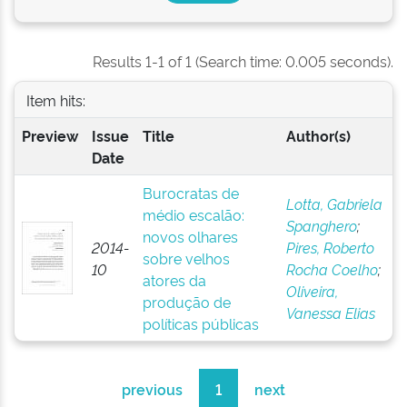
Results 1-1 of 1 (Search time: 0.005 seconds).
Item hits:
Preview
Issue
Title
Author(s)
Date
Burocratas de
Lotta, Gabriela
médio escalão:
Spanghero
;
novos olhares
2014-
Pires, Roberto
sobre velhos
10
Rocha Coelho
;
atores da
Oliveira,
produção de
Vanessa Elias
políticas públicas
previous
1
next