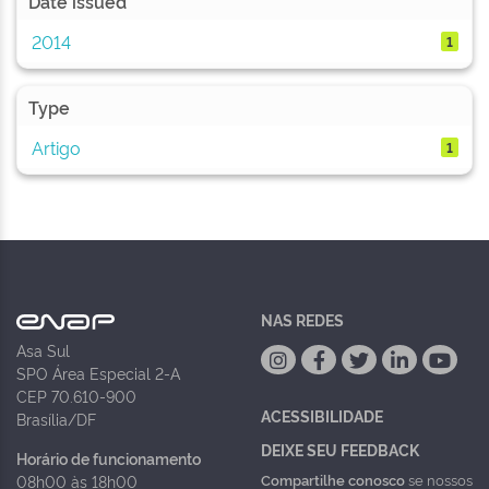
Date issued
2014
1
Type
Artigo
1
NAS REDES
Asa Sul
SPO Área Especial 2-A
CEP 70.610-900
ACESSIBILIDADE
Brasília/DF
DEIXE SEU FEEDBACK
Horário de funcionamento
Compartilhe conosco
se nossos
08h00 às 18h00