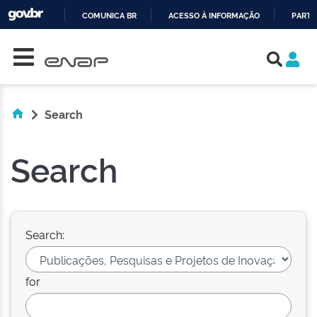
COMUNICA BR
ACESSO À INFORMAÇÃO
PARTI
Skip navigation
IR
PARA
O
CONTEÚDO
Search
Search
Search:
for