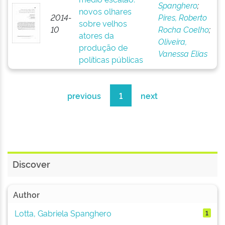
Spanghero
;
novos olhares
2014-
Pires, Roberto
sobre velhos
10
Rocha Coelho
;
atores da
Oliveira,
produção de
Vanessa Elias
políticas públicas
previous
1
next
Discover
Author
Lotta, Gabriela Spanghero
1