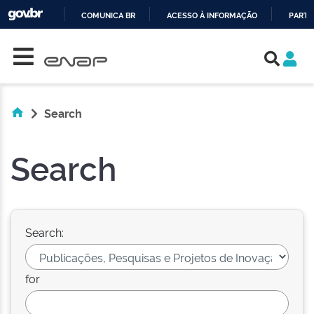
COMUNICA BR
ACESSO À INFORMAÇÃO
PARTI
Skip navigation
IR
PARA
O
CONTEÚDO
Search
Search
Search:
for