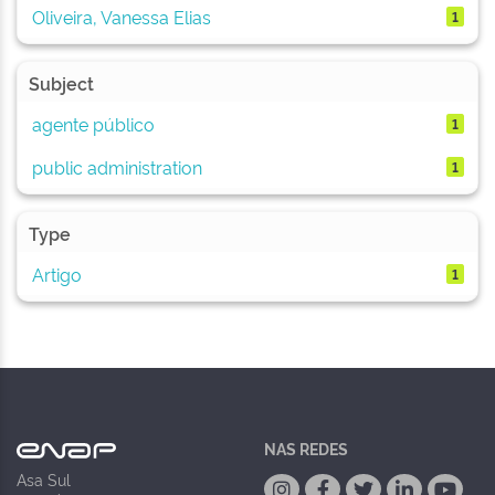
Oliveira, Vanessa Elias
1
Subject
agente público
1
public administration
1
Type
Artigo
1
NAS REDES
Asa Sul