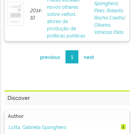
Spanghero
;
novos olhares
2014-
Pires, Roberto
sobre velhos
10
Rocha Coelho
;
atores da
Oliveira,
produção de
Vanessa Elias
políticas públicas
previous
1
next
Discover
Author
Lotta, Gabriela Spanghero
1