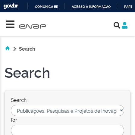
COMUNICA BR
ACESSO À INFORMAÇÃO
PARTI
Skip navigation
IR
PARA
O
CONTEÚDO
Search
Search
Search:
for