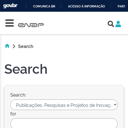
COMUNICA BR
ACESSO À INFORMAÇÃO
PARTI
Skip navigation
IR
PARA
O
CONTEÚDO
Search
Search
Search:
for