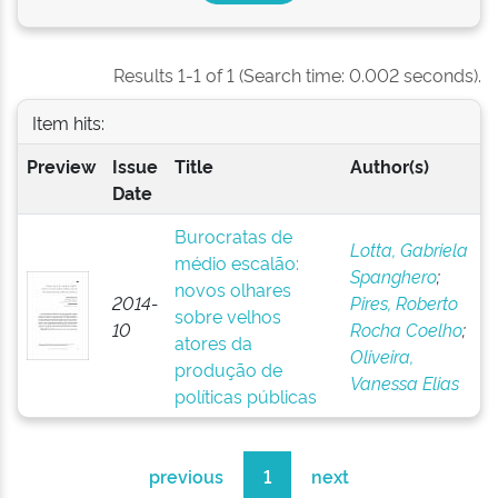
Results 1-1 of 1 (Search time: 0.002 seconds).
Item hits:
Preview
Issue
Title
Author(s)
Date
Burocratas de
Lotta, Gabriela
médio escalão:
Spanghero
;
novos olhares
2014-
Pires, Roberto
sobre velhos
10
Rocha Coelho
;
atores da
Oliveira,
produção de
Vanessa Elias
políticas públicas
previous
1
next