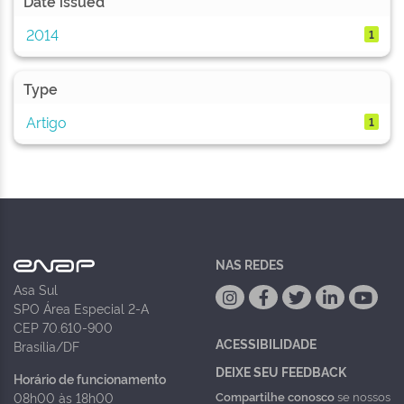
Date issued
2014
1
Type
Artigo
1
NAS REDES
Asa Sul
SPO Área Especial 2-A
CEP 70.610-900
ACESSIBILIDADE
Brasília/DF
DEIXE SEU FEEDBACK
Horário de funcionamento
Compartilhe conosco
se nossos
08h00 às 18h00