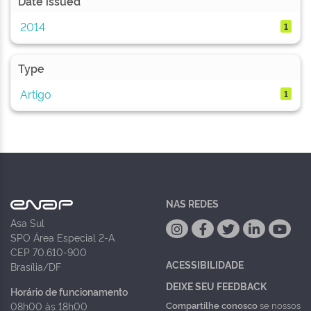
Date issued
2014
1
Type
Artigo
1
NAS REDES
Asa Sul
SPO Área Especial 2-A
CEP 70.610-900
ACESSIBILIDADE
Brasília/DF
DEIXE SEU FEEDBACK
Horário de funcionamento
Compartilhe conosco
se nossos
08h00 às 18h00