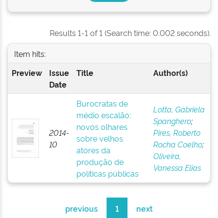
Results 1-1 of 1 (Search time: 0.002 seconds).
Item hits:
Preview
Issue
Title
Author(s)
Date
Burocratas de
Lotta, Gabriela
médio escalão:
Spanghero
;
novos olhares
2014-
Pires, Roberto
sobre velhos
10
Rocha Coelho
;
atores da
Oliveira,
produção de
Vanessa Elias
políticas públicas
previous
1
next