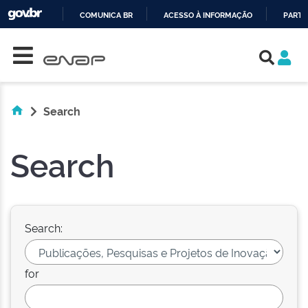
COMUNICA BR
ACESSO À INFORMAÇÃO
PARTI
Skip navigation
IR
PARA
O
CONTEÚDO
Search
Search
Search:
for