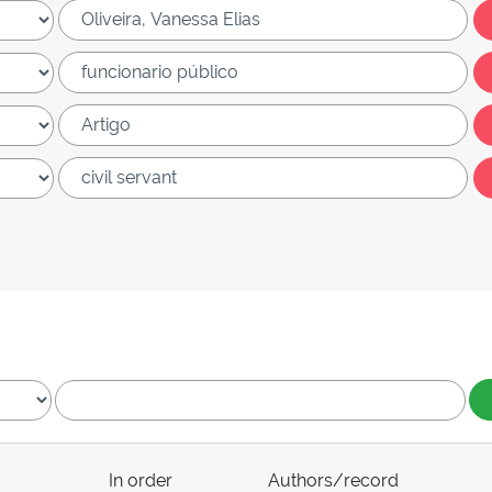
In order
Authors/record