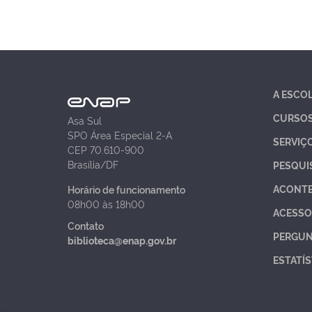
A ESCO
CURSO
Asa Sul
SPO Área Especial 2-A
SERVIÇ
CEP 70.610-900
Brasília/DF
PESQUI
ACONT
Horário de funcionamento
08h00 às 18h00
ACESSO
Contato
PERGUN
biblioteca@enap.gov.br
ESTATÍS