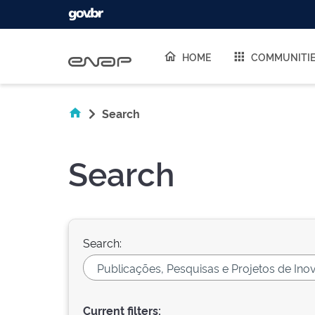
Skip navigation
HOME
COMMUNITI
Search
Search
Search:
Current filters: