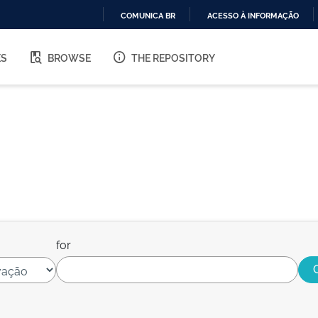
COMUNICA BR
ACESSO À INFORMAÇÃO
IR
PARA
ES
BROWSE
THE REPOSITORY
O
CONTEÚDO
for