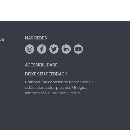
NAS REDES
OS
ACESSIBILIDADE
DEIXE SEU FEEDBACK
Compartilhe conosco
se nossos canais
estão adequados pra você? Elogios
também são super bem vindos!