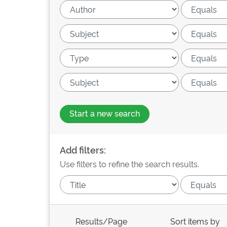
Start a new search
Add filters:
Use filters to refine the search results.
Results/Page
Sort items by