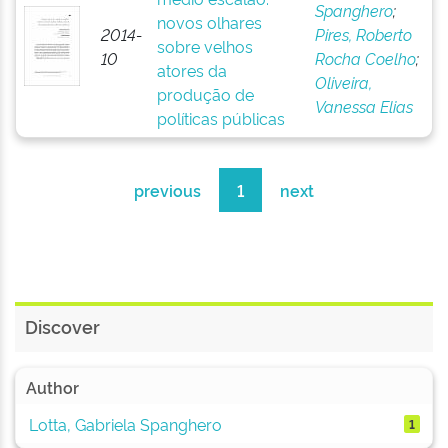
Spanghero
;
novos olhares
2014-
Pires, Roberto
sobre velhos
10
Rocha Coelho
;
atores da
Oliveira,
produção de
Vanessa Elias
políticas públicas
previous
1
next
Discover
Author
Lotta, Gabriela Spanghero
1