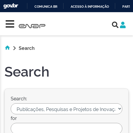
COMUNICA BR
ACESSO À INFORMAÇÃO
PARTI
Skip navigation
IR
PARA
O
CONTEÚDO
Search
Search
Search:
for