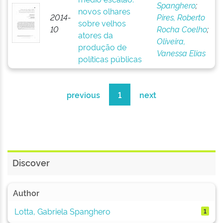
Spanghero
;
novos olhares
2014-
Pires, Roberto
sobre velhos
10
Rocha Coelho
;
atores da
Oliveira,
produção de
Vanessa Elias
políticas públicas
previous
1
next
Discover
Author
Lotta, Gabriela Spanghero
1