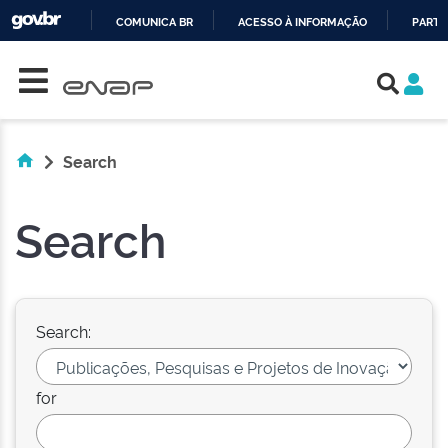
COMUNICA BR
ACESSO À INFORMAÇÃO
PARTI
Skip navigation
IR
PARA
O
CONTEÚDO
Search
Search
Search:
for