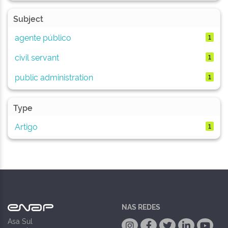
Subject
agente público
1
civil servant
1
public administration
1
Type
Artigo
1
NAS REDES
Asa Sul