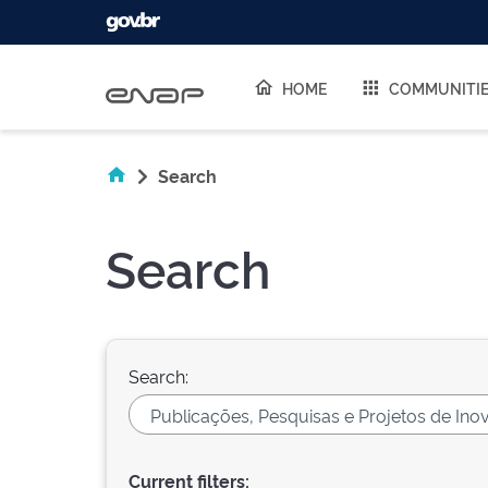
Skip navigation
HOME
COMMUNITI
Search
Search
Search:
Current filters: