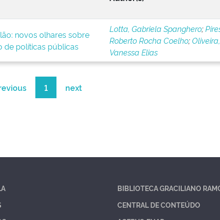
Lotta, Gabriela Spanghero
;
Pire
lão: novos olhares sobre
Roberto Rocha Coelho
;
Oliveira,
 de políticas públicas
Vanessa Elias
revious
1
next
LA
BIBLIOTECA GRACILIANO RAM
S
CENTRAL DE CONTEÚDO