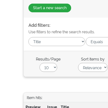
Start a new search
Add filters:
Use filters to refine the search results.
Results/Page
Sort items by
Item hits:
Preview
Issue
Title