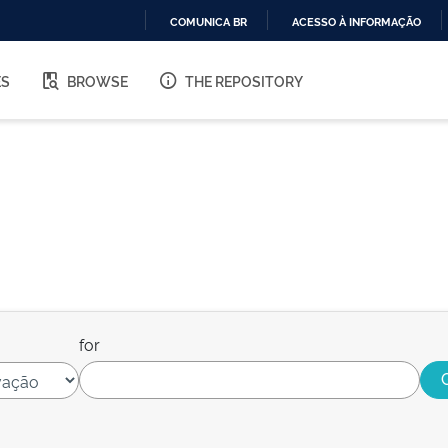
COMUNICA BR
ACESSO À INFORMAÇÃO
IR
PARA
ES
BROWSE
THE REPOSITORY
O
CONTEÚDO
for