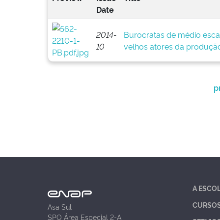
Date
2014-
Burocratas de médio esca
10
velhos atores da produção
p
A ESCO
CURSO
Asa Sul
SPO Área Especial 2-A