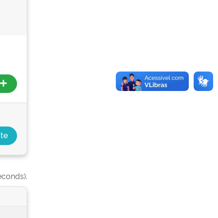
econds).