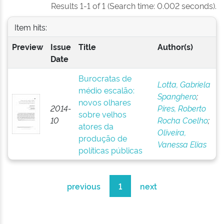
Results 1-1 of 1 (Search time: 0.002 seconds).
Item hits:
Preview
Issue
Title
Author(s)
Date
Burocratas de
Lotta, Gabriela
médio escalão:
Spanghero
;
novos olhares
2014-
Pires, Roberto
sobre velhos
10
Rocha Coelho
;
atores da
Oliveira,
produção de
Vanessa Elias
políticas públicas
previous
1
next