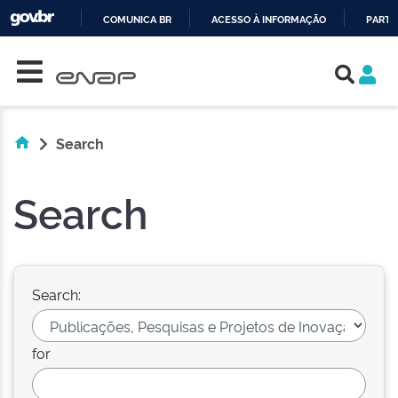
COMUNICA BR
ACESSO À INFORMAÇÃO
PARTI
Skip navigation
IR
PARA
O
CONTEÚDO
Search
Search
Search:
for