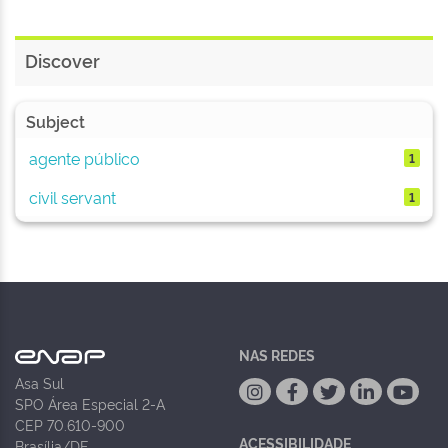
Discover
Subject
agente público
1
civil servant
1
NAS REDES
Asa Sul
SPO Área Especial 2-A
CEP 70.610-900
ACESSIBILIDADE
Brasília/DF