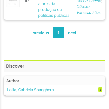
10
Rocha Coelho
;
atores da
Oliveira,
produção de
Vanessa Elias
políticas públicas
previous
1
next
Discover
Author
Lotta, Gabriela Spanghero
1