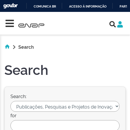
COMUNICA BR
ACESSO À INFORMAÇÃO
PARTI
Skip navigation
IR
PARA
O
CONTEÚDO
Search
Search
Search:
for