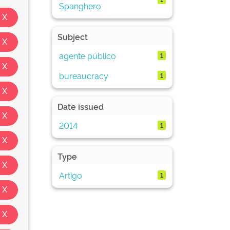
Spanghero
Subject
agente público
1
bureaucracy
1
Date issued
2014
1
Type
Artigo
1