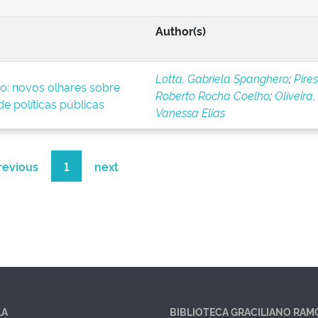
Author(s)
Lotta, Gabriela Spanghero
;
Pires
o: novos olhares sobre
Roberto Rocha Coelho
;
Oliveira,
e políticas públicas
Vanessa Elias
revious
1
next
LA
BIBLIOTECA GRACILIANO RAM