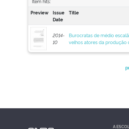
Item hits:
Preview
Issue
Title
Date
2014-
Burocratas de médio escalã
10
velhos atores da produção d
p
A ESCO