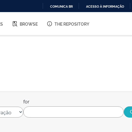
COMUNICA BR
ACESSO À INFORMAÇÃO
IR
PARA
ES
BROWSE
THE REPOSITORY
O
CONTEÚDO
for