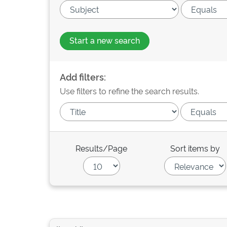
Start a new search
Add filters:
Use filters to refine the search results.
Results/Page
Sort items by