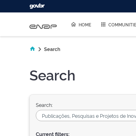
Skip navigation
HOME
COMMUNITI
Search
Search
Search:
Current filters: