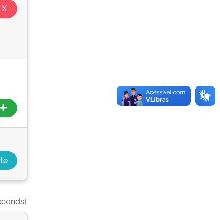
econds).