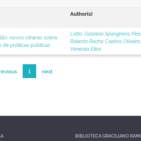
Author(s)
Lotta, Gabriela Spanghero
;
Pire
lão: novos olhares sobre
Roberto Rocha Coelho
;
Oliveira,
 de políticas públicas
Vanessa Elias
revious
1
next
LA
BIBLIOTECA GRACILIANO RAM