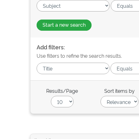
Start a new search
Add filters:
Use filters to refine the search results.
Results/Page
Sort items by