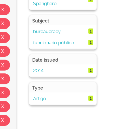
Spanghero
Subject
bureaucracy
1
funcionario público
1
Date issued
2014
1
Type
Artigo
1