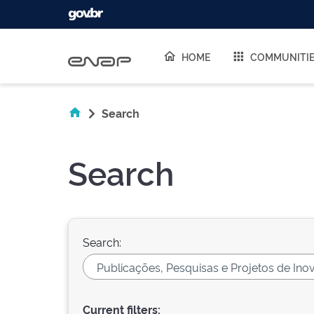
Skip navigation
HOME
COMMUNITI
Search
Search
Search:
Current filters: