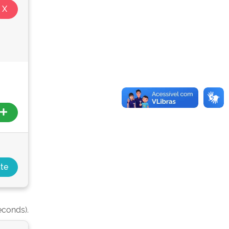
econds).