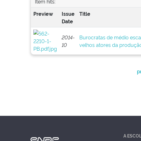
Item hits:
Preview
Issue
Title
Date
2014-
Burocratas de médio esca
10
velhos atores da produção
p
A ESCO