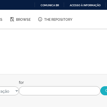
COMUNICA BR
ACESSO À INFORMAÇÃO
IR
PARA
ES
BROWSE
THE REPOSITORY
O
CONTEÚDO
for