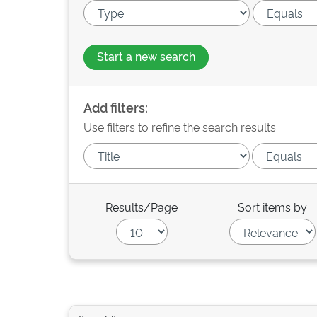
Start a new search
Add filters:
Use filters to refine the search results.
Results/Page
Sort items by