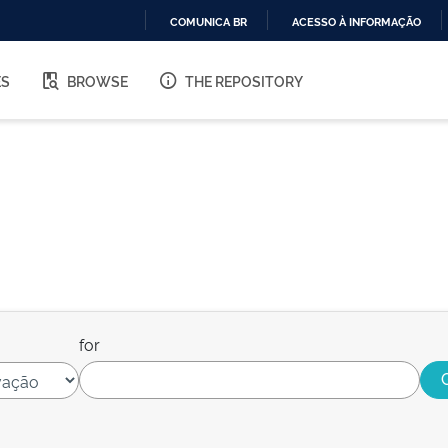
COMUNICA BR
ACESSO À INFORMAÇÃO
IR
PARA
ES
BROWSE
THE REPOSITORY
O
CONTEÚDO
for