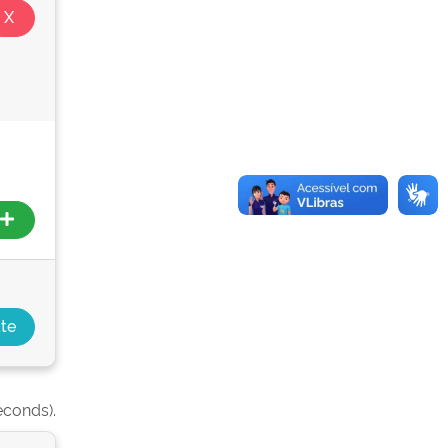
econds).