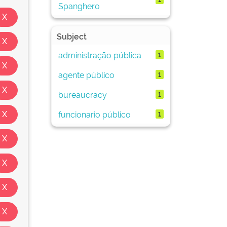
Spanghero
Subject
administração pública
1
agente público
1
bureaucracy
1
funcionario público
1