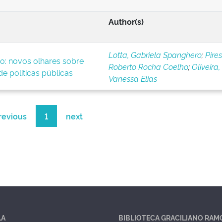
Author(s)
Lotta, Gabriela Spanghero
;
Pires
o: novos olhares sobre
Roberto Rocha Coelho
;
Oliveira,
e políticas públicas
Vanessa Elias
revious
1
next
LA
BIBLIOTECA GRACILIANO RAM