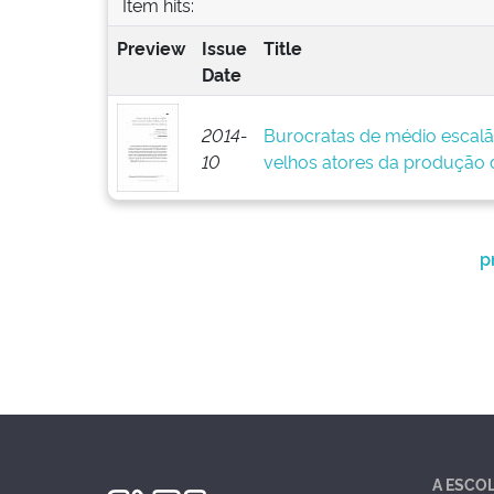
Item hits:
Preview
Issue
Title
Date
2014-
Burocratas de médio escalã
10
velhos atores da produção d
p
A ESCO