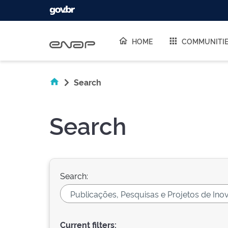
Skip navigation
HOME
COMMUNITI
Search
Search
Search:
Current filters: