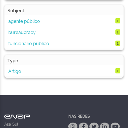
Subject
agente público
1
bureaucracy
1
funcionario público
1
Type
Artigo
1
NAS REDES
Asa Sul