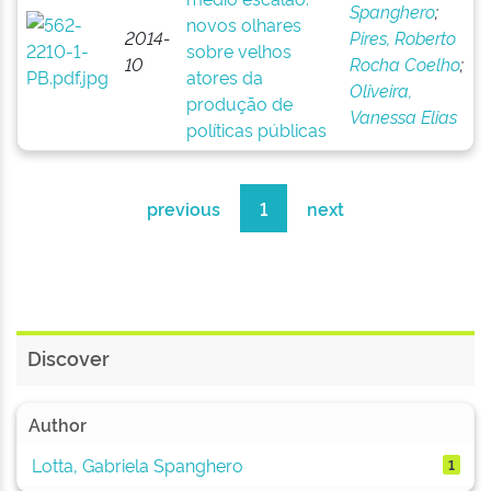
Spanghero
;
novos olhares
2014-
Pires, Roberto
sobre velhos
10
Rocha Coelho
;
atores da
Oliveira,
produção de
Vanessa Elias
políticas públicas
previous
1
next
Discover
Author
Lotta, Gabriela Spanghero
1