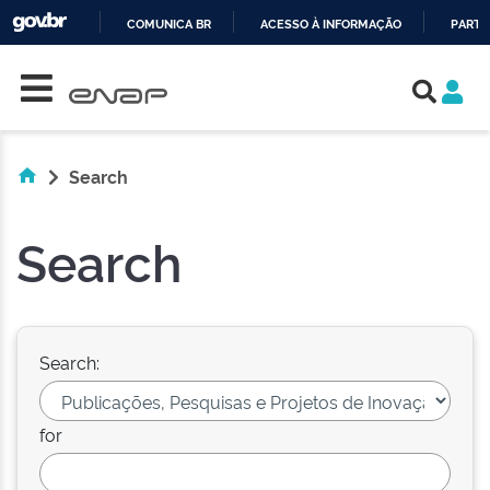
COMUNICA BR
ACESSO À INFORMAÇÃO
PARTI
Skip navigation
IR
PARA
O
CONTEÚDO
Search
Search
Search:
for