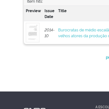
Item hits:
Preview
Issue
Title
Date
2014-
Burocratas de médio escalã
10
velhos atores da produção d
p
A ESCO