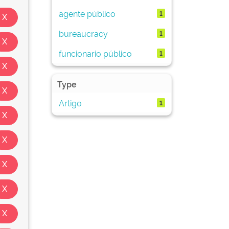
agente público
1
bureaucracy
1
funcionario público
1
Type
Artigo
1