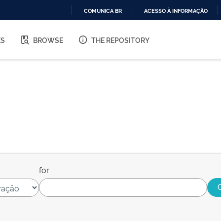
COMUNICA BR
ACESSO À INFORMAÇÃO
IR
PARA
ES
BROWSE
THE REPOSITORY
O
CONTEÚDO
for