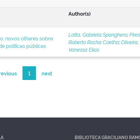
Author(s)
Lotta, Gabriela Spanghero
;
Pires
o: novos olhares sobre
Roberto Rocha Coelho
;
Oliveira,
e políticas públicas
Vanessa Elias
revious
1
next
LA
BIBLIOTECA GRACILIANO RAM