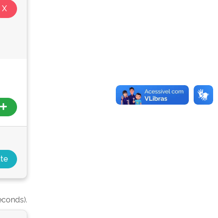
econds).