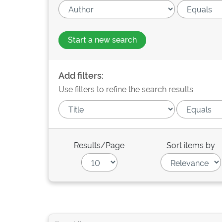
Start a new search
Add filters:
Use filters to refine the search results.
Results/Page
Sort items by