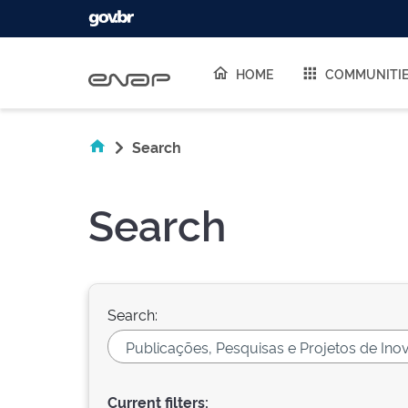
Skip navigation
HOME
COMMUNITI
Search
Search
Search:
Current filters: