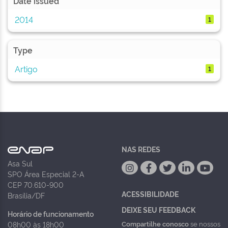
Date issued
2014
1
Type
Artigo
1
NAS REDES
Asa Sul
SPO Área Especial 2-A
CEP 70.610-900
ACESSIBILIDADE
Brasília/DF
DEIXE SEU FEEDBACK
Horário de funcionamento
Compartilhe conosco
se nossos
08h00 às 18h00