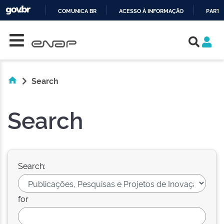
COMUNICA BR
ACESSO À INFORMAÇÃO
PARTI
Skip navigation
IR
PARA
O
CONTEÚDO
Search
Search
Search:
for