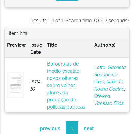
Results 1-1 of 1 (Search time: 0.003 seconds).
Item hits:
Preview
Issue
Title
Author(s)
Date
Burocratas de
Lotta, Gabriela
médio escalão:
Spanghero
;
novos olhares
2014-
Pires, Roberto
sobre velhos
10
Rocha Coelho
;
atores da
Oliveira,
produção de
Vanessa Elias
políticas públicas
previous
1
next