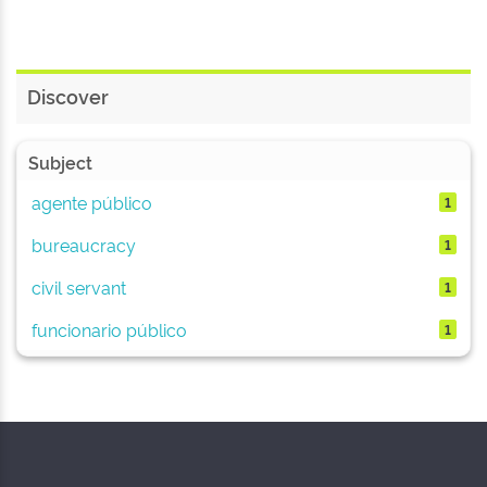
Discover
Subject
agente público
1
bureaucracy
1
civil servant
1
funcionario público
1