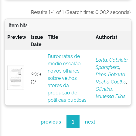
Results 1-1 of 1 (Search time: 0.002 seconds).
Item hits:
Preview
Issue
Title
Author(s)
Date
Burocratas de
Lotta, Gabriela
médio escalão:
Spanghero
;
novos olhares
2014-
Pires, Roberto
sobre velhos
10
Rocha Coelho
;
atores da
Oliveira,
produção de
Vanessa Elias
políticas públicas
previous
1
next