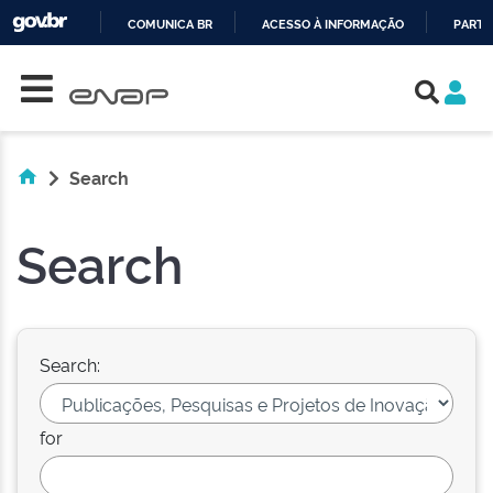
COMUNICA BR
ACESSO À INFORMAÇÃO
PARTI
Skip navigation
IR
PARA
O
CONTEÚDO
Search
Search
Search:
for