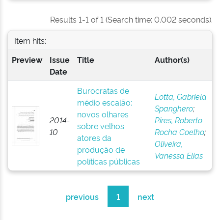
Results 1-1 of 1 (Search time: 0.002 seconds).
Item hits:
Preview
Issue
Title
Author(s)
Date
Burocratas de
Lotta, Gabriela
médio escalão:
Spanghero
;
novos olhares
2014-
Pires, Roberto
sobre velhos
10
Rocha Coelho
;
atores da
Oliveira,
produção de
Vanessa Elias
políticas públicas
previous
1
next