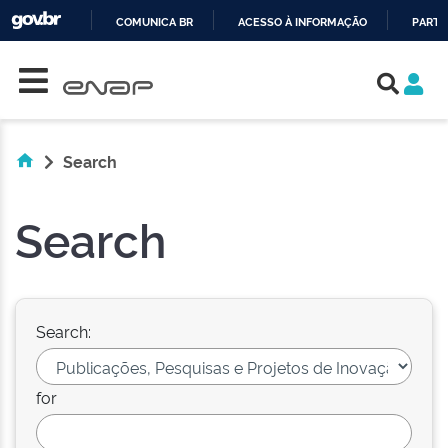
COMUNICA BR
ACESSO À INFORMAÇÃO
PARTI
Skip navigation
IR
PARA
O
CONTEÚDO
Search
Search
Search:
for