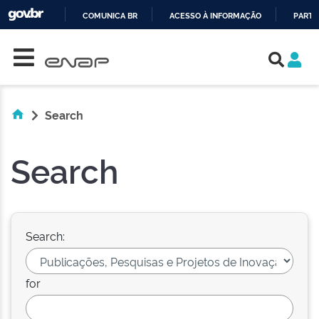
COMUNICA BR
ACESSO À INFORMAÇÃO
PARTI
Skip navigation
IR
PARA
O
CONTEÚDO
Search
Search
Search:
for