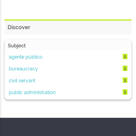
Discover
Subject
agente público
1
bureaucracy
1
civil servant
1
public administration
1