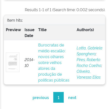
Results 1-1 of 1 (Search time: 0.002 seconds).
Item hits:
Preview
Issue
Title
Author(s)
Date
Burocratas de
Lotta, Gabriela
médio escalão:
Spanghero
;
novos olhares
2014-
Pires, Roberto
sobre velhos
10
Rocha Coelho
;
atores da
Oliveira,
produção de
Vanessa Elias
políticas públicas
previous
1
next