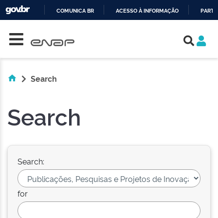
COMUNICA BR
ACESSO À INFORMAÇÃO
PARTI
Skip navigation
IR
PARA
O
CONTEÚDO
Search
Search
Search:
for