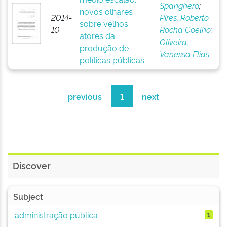
Spanghero
;
novos olhares
2014-
Pires, Roberto
sobre velhos
10
Rocha Coelho
;
atores da
Oliveira,
produção de
Vanessa Elias
políticas públicas
previous
1
next
Discover
Subject
administração pública
1