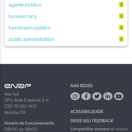
agente público
1
bureaucracy
1
funcionario público
1
public administration
1
NAS REDES
Asa Sul
SPO Área Especial 2-A
CEP 70.610-900
ACESSIBILIDADE
Brasília/DF
DEIXE SEU FEEDBACK
Horário de funcionamento
Compartilhe conosco
se nossos
08h00 às 18h00