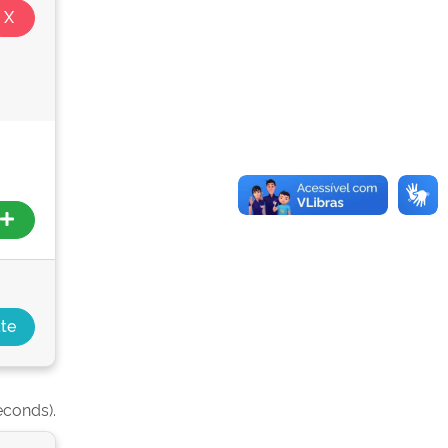
econds).