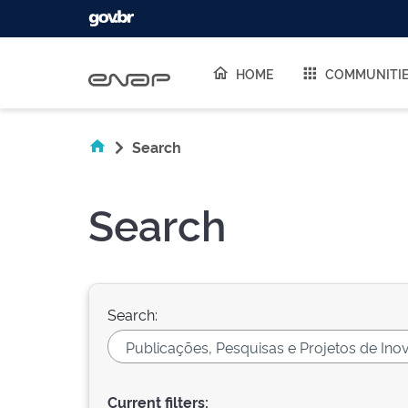
Skip navigation
HOME
COMMUNITI
Search
Search
Search:
Current filters: