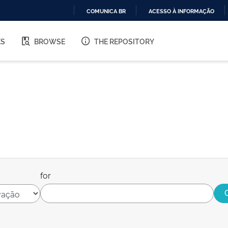
COMUNICA BR
ACESSO À INFORMAÇÃO
IR
PARA
ES
BROWSE
THE REPOSITORY
O
CONTEÚDO
for