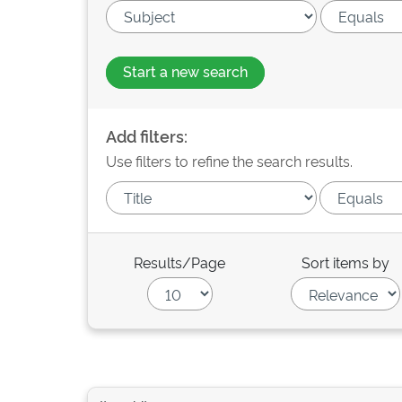
Start a new search
Add filters:
Use filters to refine the search results.
Results/Page
Sort items by