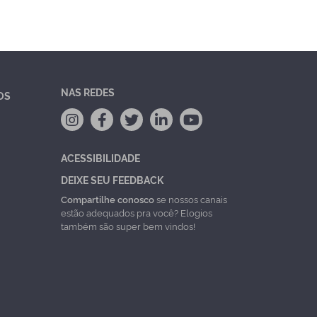
NAS REDES
OS
ACESSIBILIDADE
DEIXE SEU FEEDBACK
Compartilhe conosco
se nossos canais
estão adequados pra você? Elogios
também são super bem vindos!