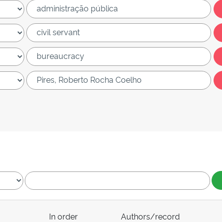
In order
Authors/record