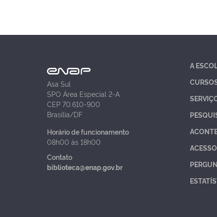
A ESCO
CURSO
Asa Sul
SPO Área Especial 2-A
SERVIÇ
CEP 70.610-900
Brasília/DF
PESQUI
ACONT
Horário de funcionamento
08h00 às 18h00
ACESSO
Contato
PERGUN
biblioteca@enap.gov.br
ESTATÍS