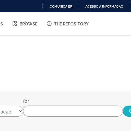
COMUNICA BR
ACESSO À INFORMAÇÃO
IR
PARA
ES
BROWSE
THE REPOSITORY
O
CONTEÚDO
for