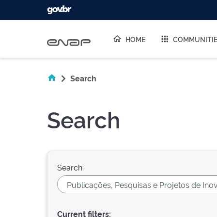
Skip navigation
HOME
COMMUNITI
Search
Search
Search:
Current filters: