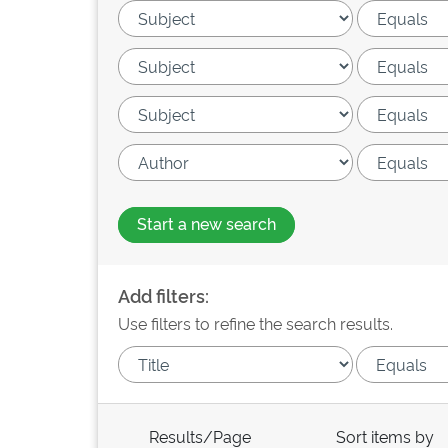
Start a new search
Add filters:
Use filters to refine the search results.
Results/Page
Sort items by