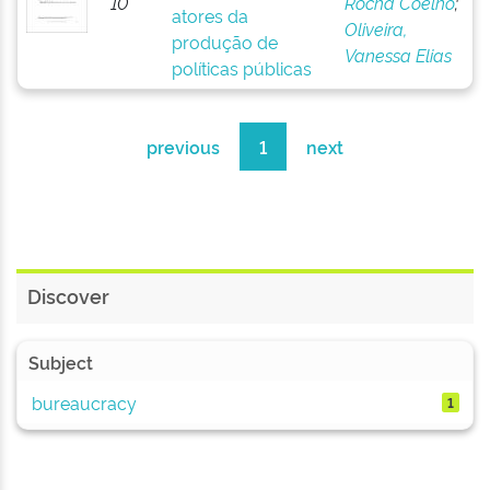
10
Rocha Coelho
;
atores da
Oliveira,
produção de
Vanessa Elias
políticas públicas
previous
1
next
Discover
Subject
bureaucracy
1