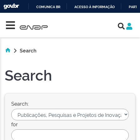
COMUNICA BR
ACESSO À INFORMAÇÃO
PARTI
Skip navigation
IR
PARA
O
CONTEÚDO
Search
Search
Search:
for