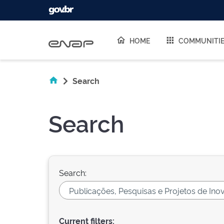
Skip navigation
HOME
COMMUNITI
Search
Search
Search:
Current filters: