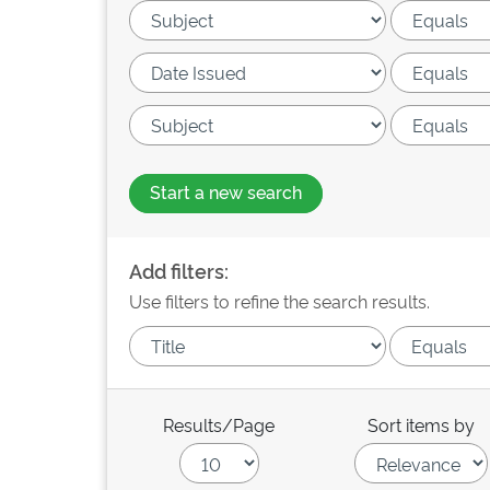
Start a new search
Add filters:
Use filters to refine the search results.
Results/Page
Sort items by