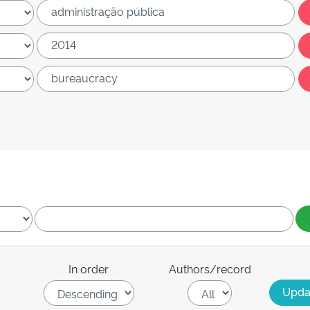
In order
Authors/record