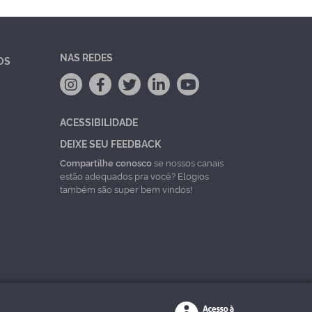
NAS REDES
OS
ACESSIBILIDADE
DEIXE SEU FEEDBACK
Compartilhe conosco
se nossos canais
estão adequados pra você? Elogios
também são super bem vindos!