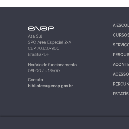
A ESCO
CURSO
Asa Sul
SPO Área Especial 2-A
SERVIÇ
CEP 70.610-900
Brasília/DF
PESQUI
ACONT
Horário de funcionamento
08h00 às 18h00
ACESSO
Contato
PERGUN
biblioteca@enap.gov.br
ESTATÍS