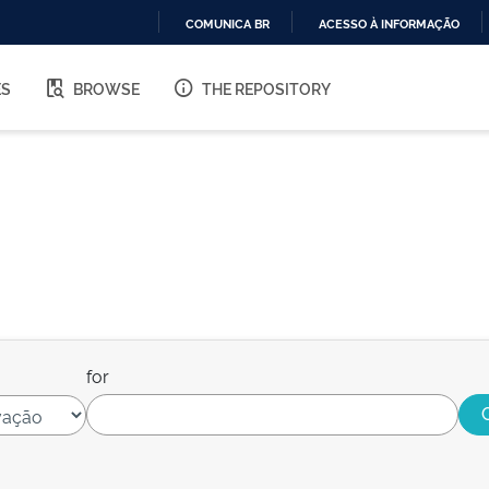
COMUNICA BR
ACESSO À INFORMAÇÃO
IR
PARA
ES
BROWSE
THE REPOSITORY
O
CONTEÚDO
for