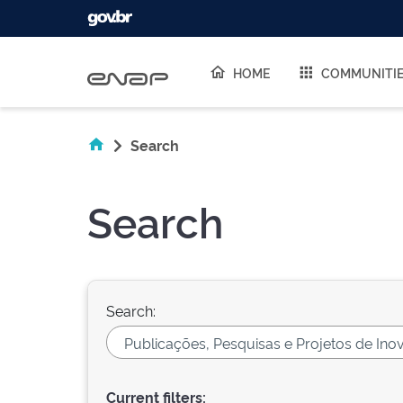
Skip navigation
HOME
COMMUNITI
Search
Search
Search:
Current filters: