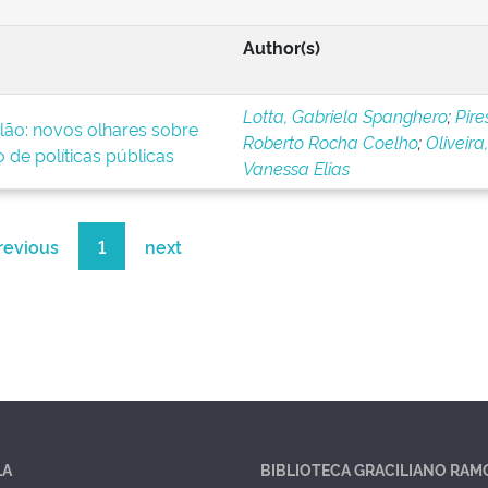
Author(s)
Lotta, Gabriela Spanghero
;
Pire
lão: novos olhares sobre
Roberto Rocha Coelho
;
Oliveira,
 de políticas públicas
Vanessa Elias
revious
1
next
LA
BIBLIOTECA GRACILIANO RAM