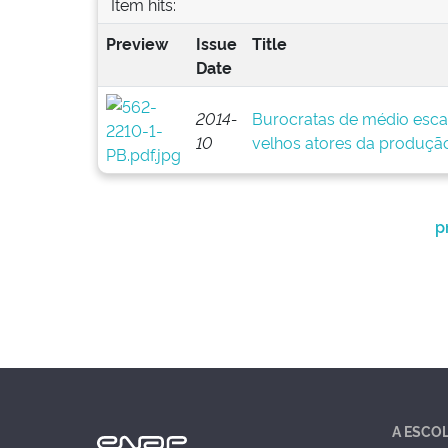
Item hits:
Preview
Issue
Title
Date
2014-
Burocratas de médio esca
10
velhos atores da produção
p
A ESCO