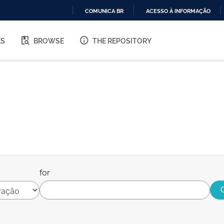
COMUNICA BR
ACESSO À INFORMAÇÃO
IR
PARA
ES
BROWSE
THE REPOSITORY
O
CONTEÚDO
for