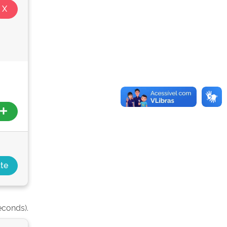
econds).