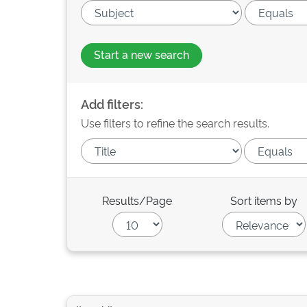
Start a new search
Add filters:
Use filters to refine the search results.
Results/Page
Sort items by