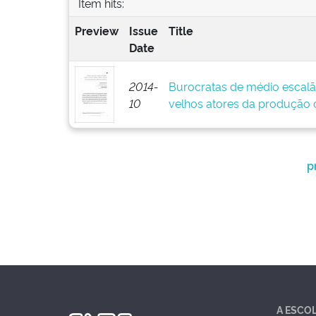
Item hits:
Preview
Issue
Title
Date
2014-
Burocratas de médio escalã
10
velhos atores da produção d
p
A ESCO