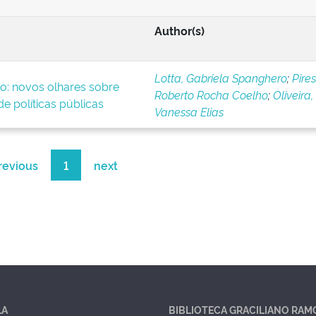
Author(s)
Lotta, Gabriela Spanghero
;
Pires
o: novos olhares sobre
Roberto Rocha Coelho
;
Oliveira,
e políticas públicas
Vanessa Elias
revious
1
next
LA
BIBLIOTECA GRACILIANO RAM