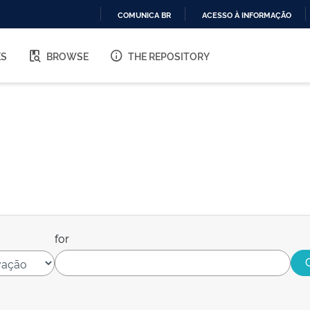
COMUNICA BR
ACESSO À INFORMAÇÃO
IR
PARA
ES
BROWSE
THE REPOSITORY
O
CONTEÚDO
for