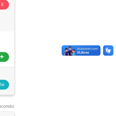
econds).