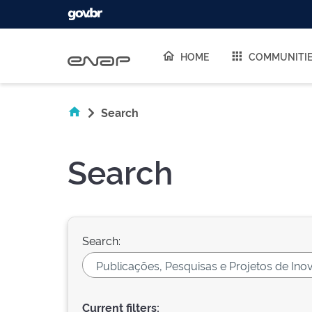
Skip navigation
HOME
COMMUNITI
Search
Search
Search:
Current filters: