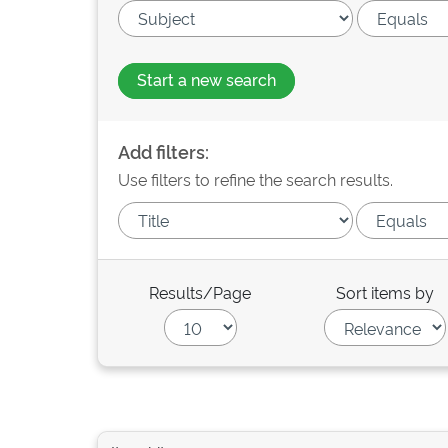
Start a new search
Add filters:
Use filters to refine the search results.
Results/Page
Sort items by