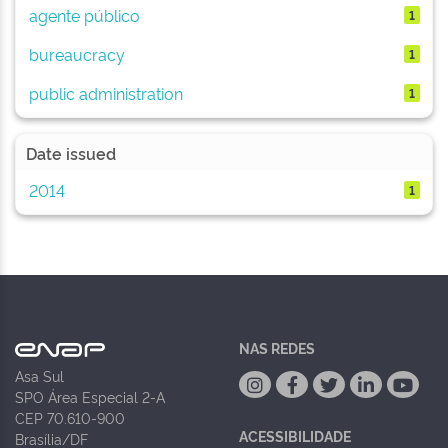
agente público
1
bureaucracy
1
public administration
1
Date issued
2014
1
NAS REDES
Asa Sul
SPO Área Especial 2-A
CEP 70.610-900
ACESSIBILIDADE
Brasília/DF