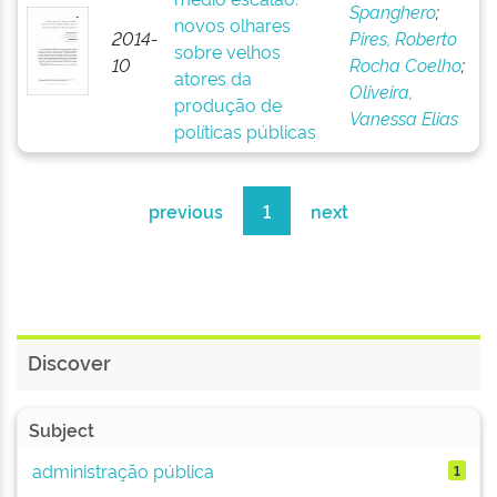
Spanghero
;
novos olhares
2014-
Pires, Roberto
sobre velhos
10
Rocha Coelho
;
atores da
Oliveira,
produção de
Vanessa Elias
políticas públicas
previous
1
next
Discover
Subject
administração pública
1