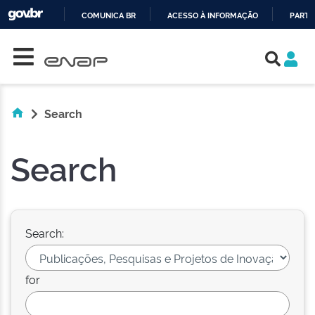
COMUNICA BR
ACESSO À INFORMAÇÃO
PARTI
Skip navigation
IR
PARA
O
CONTEÚDO
Search
Search
Search:
for