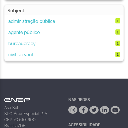
Subject
administração pública
1
agente público
1
bureaucracy
1
civil servant
1
NAS REDES
Asa Sul
SPO Área Especial 2-A
CEP 70.610-900
ACESSIBILIDADE
Brasília/DF