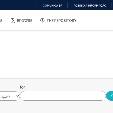
COMUNICA BR
ACESSO À INFORMAÇÃO
IR
PARA
ES
BROWSE
THE REPOSITORY
O
CONTEÚDO
for