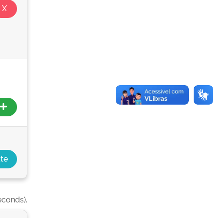
econds).