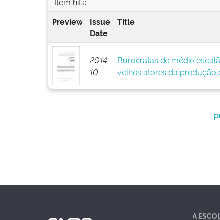
Item hits:
Preview
Issue
Title
Date
2014-
Burocratas de médio escalã
10
velhos atores da produção d
p
A ESCO