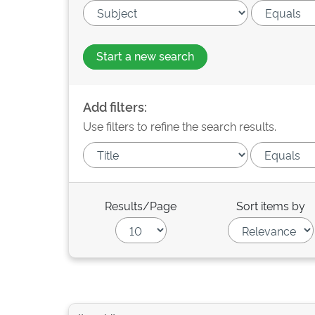
Start a new search
Add filters:
Use filters to refine the search results.
Results/Page
Sort items by