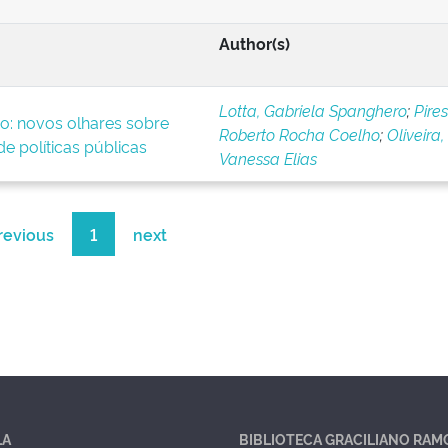
Author(s)
Lotta, Gabriela Spanghero
;
Pires
o: novos olhares sobre
Roberto Rocha Coelho
;
Oliveira,
e políticas públicas
Vanessa Elias
revious
1
next
LA
BIBLIOTECA GRACILIANO RAM