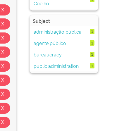
Coelho
Subject
administração pública
1
agente público
1
bureaucracy
1
public administration
1