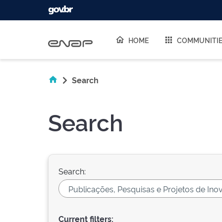
Skip navigation
HOME
COMMUNITI
Search
Search
Search:
Current filters: