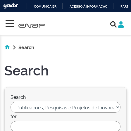
COMUNICA BR
ACESSO À INFORMAÇÃO
PARTI
Skip navigation
IR
PARA
O
CONTEÚDO
Search
Search
Search:
for