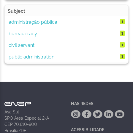
Subject
administração pública
1
bureaucracy
1
civil servant
1
public administration
1
NAS REDES
Asa Sul
SPO Área Especial 2-A
CEP 70.610-900
ACESSIBILIDADE
Brasília/DF