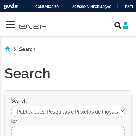
COMUNICA BR
ACESSO À INFORMAÇÃO
PARTI
Skip navigation
IR
PARA
O
CONTEÚDO
Search
Search
Search:
for