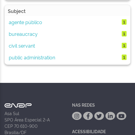
Subject
agente público
1
bureaucracy
1
civil servant
1
public administration
1
NAS REDES
Asa Sul
SPO Área Especial 2-A
CEP 70.610-900
ACESSIBILIDADE
Brasília/DF