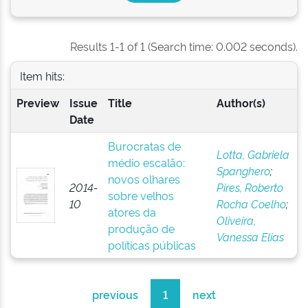
Results 1-1 of 1 (Search time: 0.002 seconds).
Item hits:
Preview
Issue
Title
Author(s)
Date
Burocratas de
Lotta, Gabriela
médio escalão:
Spanghero
;
novos olhares
2014-
Pires, Roberto
sobre velhos
10
Rocha Coelho
;
atores da
Oliveira,
produção de
Vanessa Elias
políticas públicas
previous
1
next