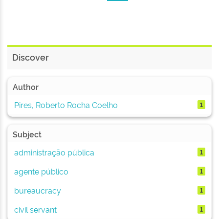
Discover
Author
Pires, Roberto Rocha Coelho
1
Subject
administração pública
1
agente público
1
bureaucracy
1
civil servant
1