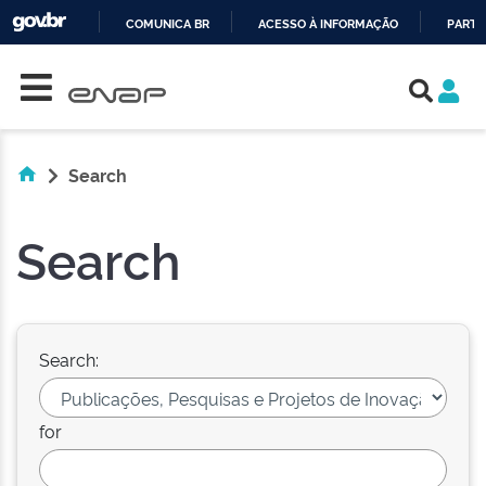
COMUNICA BR
ACESSO À INFORMAÇÃO
PARTI
Skip navigation
IR
PARA
O
CONTEÚDO
Search
Search
Search:
for