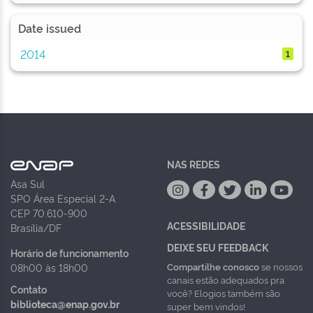
Date issued
2014
1
NAS REDES
Asa Sul
SPO Área Especial 2-A
CEP 70.610-900
ACESSIBILIDADE
Brasília/DF
DEIXE SEU FEEDBACK
Horário de funcionamento
Compartilhe conosco
se nossos
08h00 às 18h00
canais estão adequados pra
Contato
você? Elogios também são
biblioteca@enap.gov.br
super bem vindos!