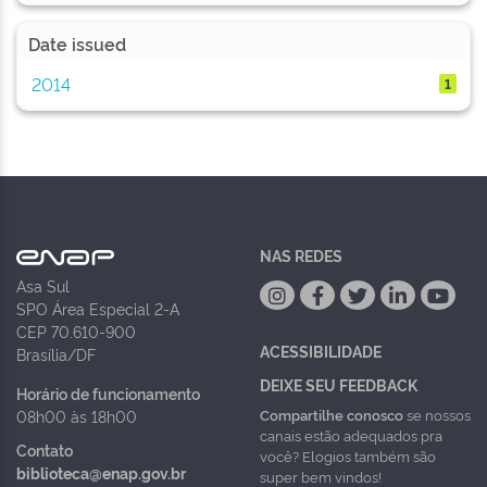
Date issued
2014
1
NAS REDES
Asa Sul
SPO Área Especial 2-A
CEP 70.610-900
ACESSIBILIDADE
Brasília/DF
DEIXE SEU FEEDBACK
Horário de funcionamento
Compartilhe conosco
se nossos
08h00 às 18h00
canais estão adequados pra
Contato
você? Elogios também são
biblioteca@enap.gov.br
super bem vindos!