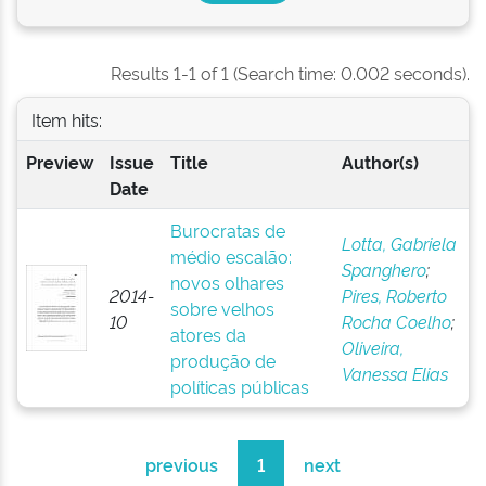
Results 1-1 of 1 (Search time: 0.002 seconds).
Item hits:
Preview
Issue
Title
Author(s)
Date
Burocratas de
Lotta, Gabriela
médio escalão:
Spanghero
;
novos olhares
2014-
Pires, Roberto
sobre velhos
10
Rocha Coelho
;
atores da
Oliveira,
produção de
Vanessa Elias
políticas públicas
previous
1
next