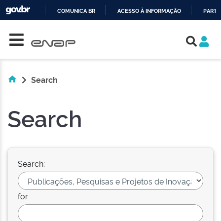
COMUNICA BR
ACESSO À INFORMAÇÃO
PARTI
Skip navigation
IR
PARA
O
CONTEÚDO
Search
Search
Search:
for