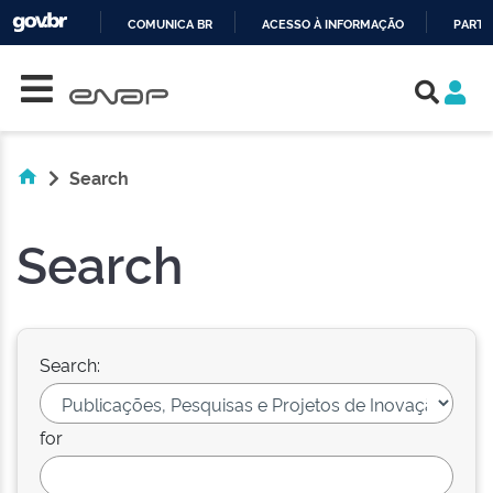
COMUNICA BR
ACESSO À INFORMAÇÃO
PARTI
Skip navigation
IR
PARA
O
CONTEÚDO
Search
Search
Search:
for