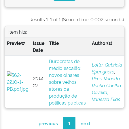
Results 1-1 of 1 (Search time: 0.002 seconds).
Item hits:
Preview
Issue
Title
Author(s)
Date
Burocratas de
Lotta, Gabriela
médio escalão:
Spanghero
;
novos olhares
2014-
Pires, Roberto
sobre velhos
10
Rocha Coelho
;
atores da
Oliveira,
produção de
Vanessa Elias
políticas públicas
previous
1
next