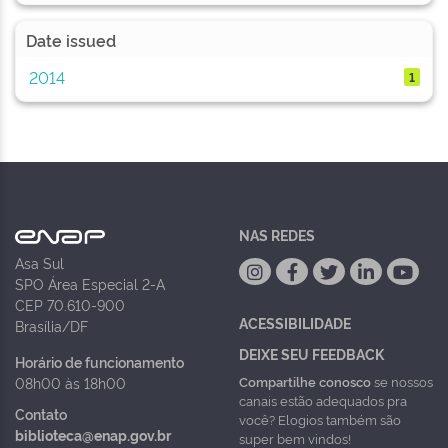
Date issued
2014
1
NAS REDES
Asa Sul
SPO Área Especial 2-A
CEP 70.610-900
ACESSIBILIDADE
Brasília/DF
DEIXE SEU FEEDBACK
Horário de funcionamento
Compartilhe conosco
se nossos
08h00 às 18h00
canais estão adequados pra
Contato
você? Elogios também são
biblioteca@enap.gov.br
super bem vindos!