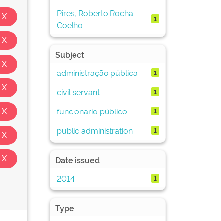
Pires, Roberto Rocha
1
Coelho
Subject
administração pública
1
civil servant
1
funcionario público
1
public administration
1
Date issued
2014
1
Type