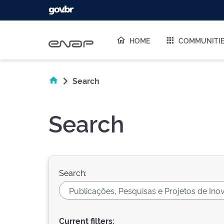
Skip navigation
HOME
COMMUNITI
Search
Search
Search:
Current filters: