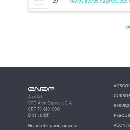
10
velhos atores da produção d
p
A ESCO
CURSO
Asa Sul
SPO Área Especial 2-A
SERVIÇ
CEP 70.610-900
Brasília/DF
PESQUI
ACONT
Horário de funcionamento