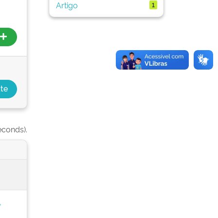
Artigo
1
econds).
,