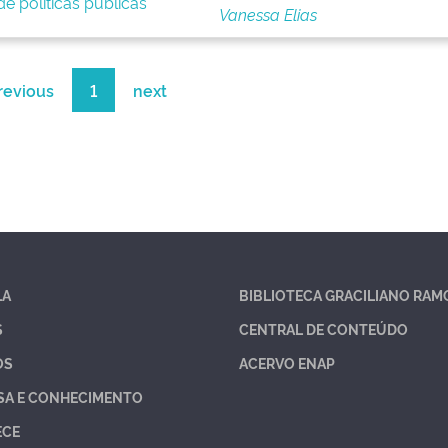
e políticas públicas
Vanessa Elias
revious
1
next
LA
BIBLIOTECA GRACILIANO RAM
S
CENTRAL DE CONTEÚDO
OS
ACERVO ENAP
SA E CONHECIMENTO
ECE