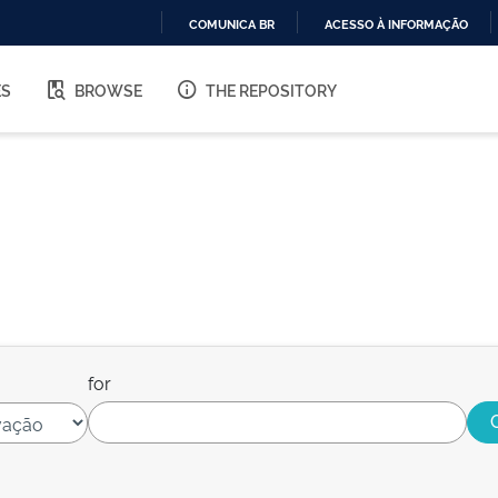
COMUNICA BR
ACESSO À INFORMAÇÃO
IR
PARA
ES
BROWSE
THE REPOSITORY
O
CONTEÚDO
for