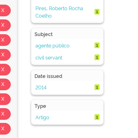
Pires, Roberto Rocha
1
Coelho
Subject
agente público
1
civil servant
1
Date issued
2014
1
Type
Artigo
1