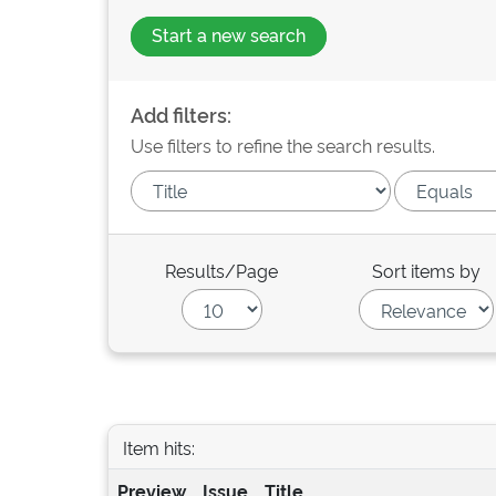
Start a new search
Add filters:
Use filters to refine the search results.
Results/Page
Sort items by
Item hits:
Preview
Issue
Title