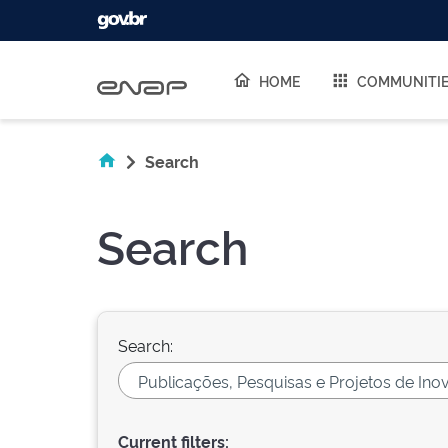
Skip navigation
HOME
COMMUNITI
Search
Search
Search:
Current filters: