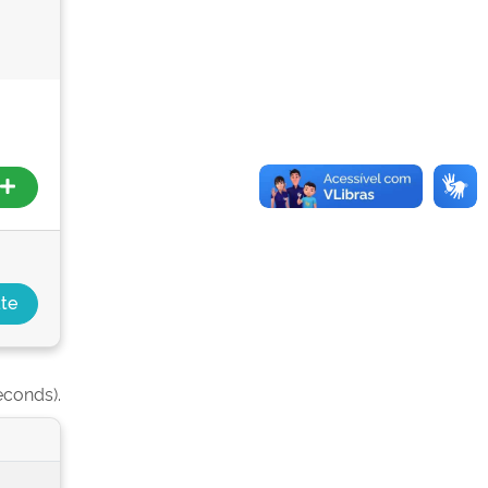
econds).