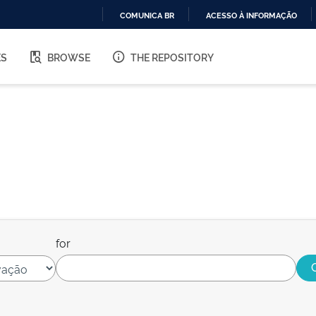
COMUNICA BR
ACESSO À INFORMAÇÃO
IR
PARA
ES
BROWSE
THE REPOSITORY
O
CONTEÚDO
for