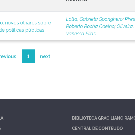
Lotta, Gabriela Spanghero
;
Pires
o: novos olhares sobre
Roberto Rocha Coelho
;
Oliveira,
e políticas públicas
Vanessa Elias
revious
1
next
LA
BIBLIOTECA GRACILIANO RAM
S
CENTRAL DE CONTEÚDO