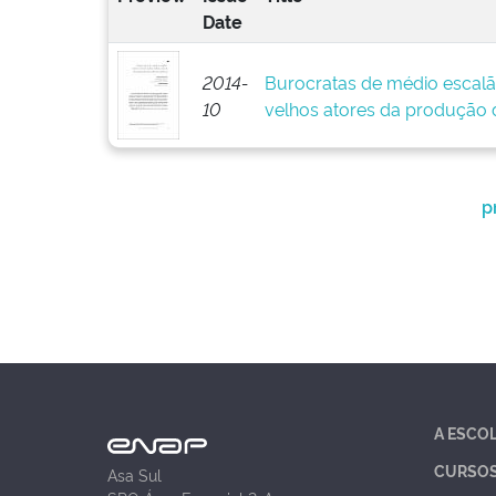
Date
2014-
Burocratas de médio escalã
10
velhos atores da produção d
p
A ESCO
CURSO
Asa Sul