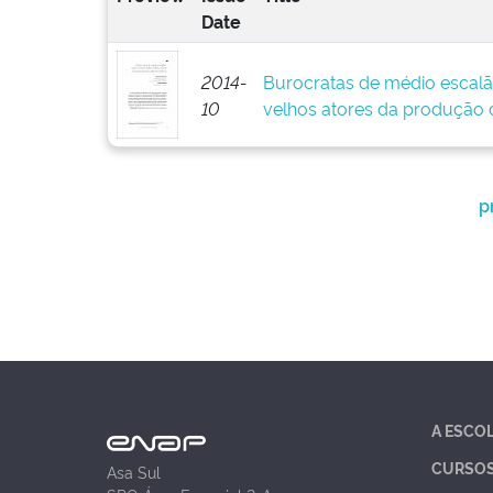
Date
2014-
Burocratas de médio escalã
10
velhos atores da produção d
p
A ESCO
CURSO
Asa Sul