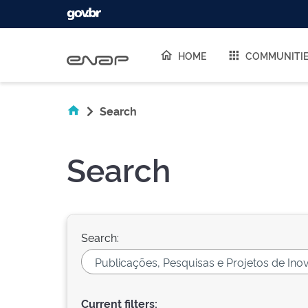
Skip navigation
HOME
COMMUNITI
Search
Search
Search:
Current filters: