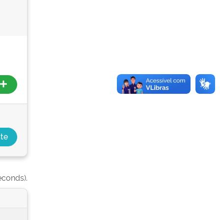
econds).