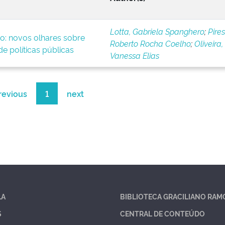
Lotta, Gabriela Spanghero
;
Pires
o: novos olhares sobre
Roberto Rocha Coelho
;
Oliveira,
e políticas públicas
Vanessa Elias
revious
1
next
LA
BIBLIOTECA GRACILIANO RAM
S
CENTRAL DE CONTEÚDO