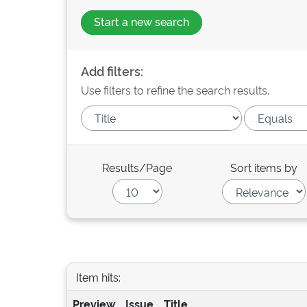
Start a new search
Add filters:
Use filters to refine the search results.
Results/Page
Sort items by
Item hits:
Preview
Issue
Title