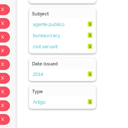
Subject
agente público
1
bureaucracy
1
civil servant
1
Date issued
2014
1
Type
Artigo
1