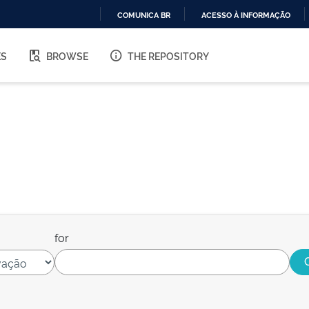
COMUNICA BR
ACESSO À INFORMAÇÃO
IR
PARA
ES
BROWSE
THE REPOSITORY
O
CONTEÚDO
for