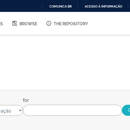
COMUNICA BR
ACESSO À INFORMAÇÃO
IR
PARA
ES
BROWSE
THE REPOSITORY
O
CONTEÚDO
for