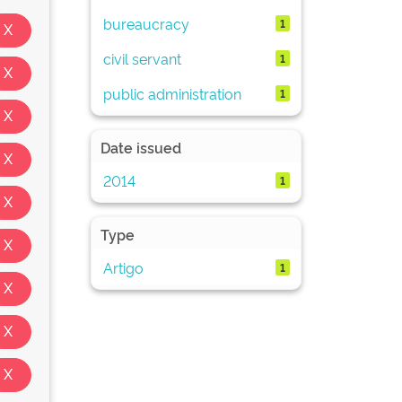
bureaucracy
1
civil servant
1
public administration
1
Date issued
2014
1
Type
Artigo
1