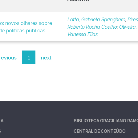
Lotta, Gabriela Spanghero
;
Pires
o: novos olhares sobre
Roberto Rocha Coelho
;
Oliveira,
e políticas públicas
Vanessa Elias
revious
1
next
LA
BIBLIOTECA GRACILIANO RAM
S
CENTRAL DE CONTEÚDO