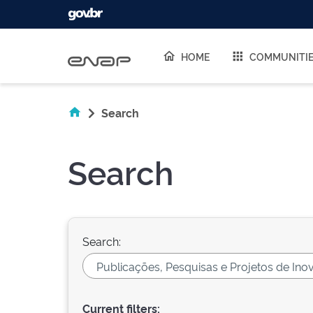
Skip navigation
HOME
COMMUNITI
Search
Search
Search:
Current filters: