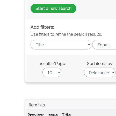
Start a new search
Add filters:
Use filters to refine the search results.
Results/Page
Sort items by
Item hits:
Preview
Issue
Title