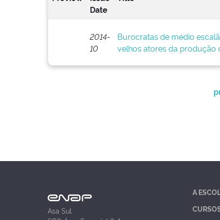
Date
2014-
Burocratas de médio escalã
10
velhos atores da produção d
p
A ESCO
CURSO
Asa Sul