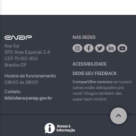
NAS REDES
Asa Sul
SPO Área Especial 2-A
CEP 70.610-900
ACESSIBILIDADE
Brasília/DF
DEIXE SEU FEEDBACK
Horário de funcionamento
Compartilhe conosco
se nossos
08h00 às 18h00
canais estão adequados pra
Contato
você? Elogios também são
biblioteca@enap.gov.br
super bem vindos!