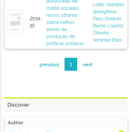
Burocratas de
Lotta, Gabriela
médio escalão:
Spanghero
;
novos olhares
2014-
Pires, Roberto
sobre velhos
10
Rocha Coelho
;
atores da
Oliveira,
produção de
Vanessa Elias
políticas públicas
previous
1
next
Discover
Author