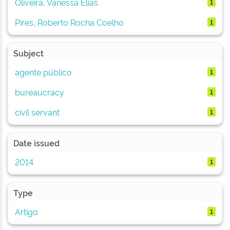
Oliveira, Vanessa Elias
1
Pires, Roberto Rocha Coelho
1
Subject
agente público
1
bureaucracy
1
civil servant
1
Date issued
2014
1
Type
Artigo
1