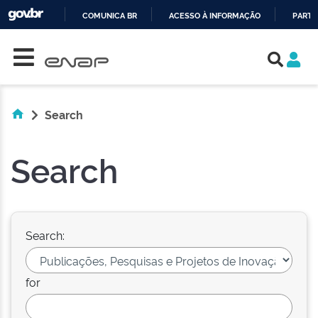
COMUNICA BR
ACESSO À INFORMAÇÃO
PARTI
Skip navigation
IR
PARA
O
CONTEÚDO
Search
Search
Search:
for