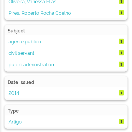
Oliveira, Vanessa Elias
1
Pires, Roberto Rocha Coelho
1
Subject
agente público
1
civil servant
1
public administration
1
Date issued
2014
1
Type
Artigo
1