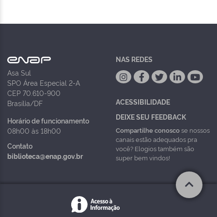
NAS REDES
Asa Sul
SPO Área Especial 2-A
CEP 70.610-900
ACESSIBILIDADE
Brasília/DF
DEIXE SEU FEEDBACK
Horário de funcionamento
Compartilhe conosco
se nossos
08h00 às 18h00
canais estão adequados pra
Contato
você? Elogios também são
biblioteca@enap.gov.br
super bem vindos!