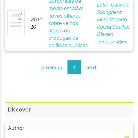
Burocratas de
Lotta, Gabriela
médio escalão:
Spanghero
;
novos olhares
2014-
Pires, Roberto
sobre velhos
10
Rocha Coelho
;
atores da
Oliveira,
produção de
Vanessa Elias
políticas públicas
previous
1
next
Discover
Author