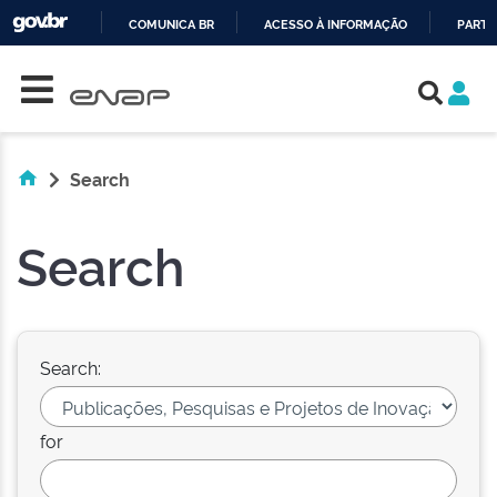
COMUNICA BR
ACESSO À INFORMAÇÃO
PARTI
Skip navigation
IR
PARA
O
CONTEÚDO
Search
Search
Search:
for