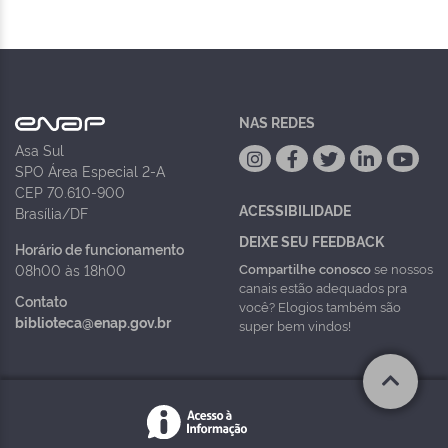
NAS REDES
Asa Sul
SPO Área Especial 2-A
CEP 70.610-900
ACESSIBILIDADE
Brasília/DF
DEIXE SEU FEEDBACK
Horário de funcionamento
Compartilhe conosco
se nossos
08h00 às 18h00
canais estão adequados pra
Contato
você? Elogios também são
biblioteca@enap.gov.br
super bem vindos!