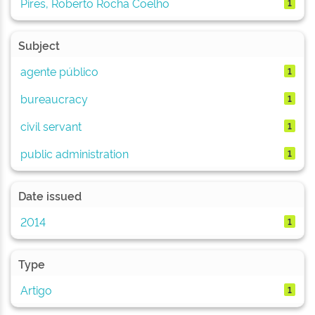
Pires, Roberto Rocha Coelho
1
Subject
agente público
1
bureaucracy
1
civil servant
1
public administration
1
Date issued
2014
1
Type
Artigo
1