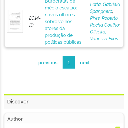
Burocratas de
Lotta, Gabriela
médio escalão:
Spanghero
;
novos olhares
2014-
Pires, Roberto
sobre velhos
10
Rocha Coelho
;
atores da
Oliveira,
produção de
Vanessa Elias
políticas públicas
previous
1
next
Discover
Author