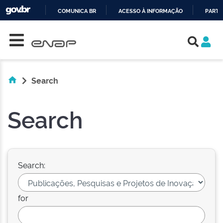
COMUNICA BR
ACESSO À INFORMAÇÃO
PARTI
Skip navigation
IR
PARA
O
CONTEÚDO
Search
Search
Search:
for