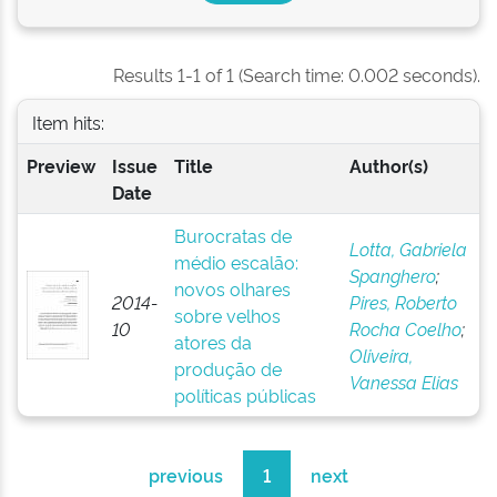
Results 1-1 of 1 (Search time: 0.002 seconds).
Item hits:
Preview
Issue
Title
Author(s)
Date
Burocratas de
Lotta, Gabriela
médio escalão:
Spanghero
;
novos olhares
2014-
Pires, Roberto
sobre velhos
10
Rocha Coelho
;
atores da
Oliveira,
produção de
Vanessa Elias
políticas públicas
previous
1
next