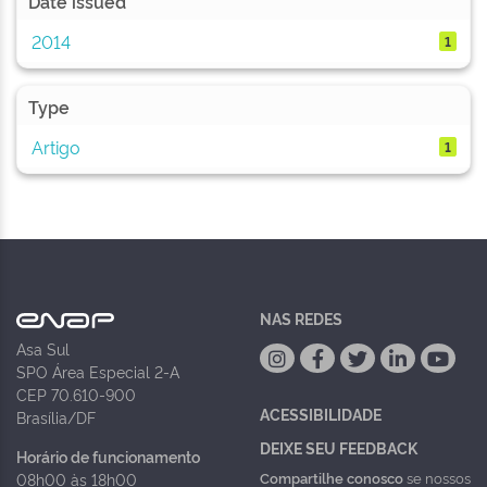
Date issued
2014
1
Type
Artigo
1
NAS REDES
Asa Sul
SPO Área Especial 2-A
CEP 70.610-900
ACESSIBILIDADE
Brasília/DF
DEIXE SEU FEEDBACK
Horário de funcionamento
Compartilhe conosco
se nossos
08h00 às 18h00