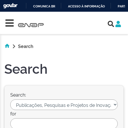
COMUNICA BR
ACESSO À INFORMAÇÃO
PARTI
Skip navigation
IR
PARA
O
CONTEÚDO
Search
Search
Search:
for