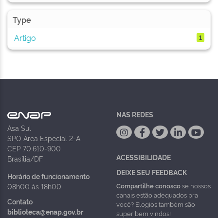
Type
Artigo
1
NAS REDES
Asa Sul
SPO Área Especial 2-A
CEP 70.610-900
ACESSIBILIDADE
Brasília/DF
DEIXE SEU FEEDBACK
Horário de funcionamento
Compartilhe conosco
se nossos
08h00 às 18h00
canais estão adequados pra
Contato
você? Elogios também são
biblioteca@enap.gov.br
super bem vindos!