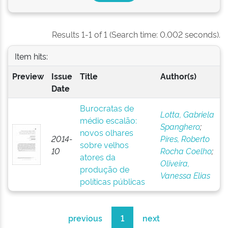
Results 1-1 of 1 (Search time: 0.002 seconds).
Item hits:
Preview
Issue
Title
Author(s)
Date
Burocratas de
Lotta, Gabriela
médio escalão:
Spanghero
;
novos olhares
2014-
Pires, Roberto
sobre velhos
10
Rocha Coelho
;
atores da
Oliveira,
produção de
Vanessa Elias
políticas públicas
previous
1
next