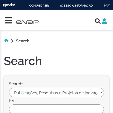
COMUNICA BR
ACESSO À INFORMAÇÃO
PARTI
Skip navigation
IR
PARA
O
CONTEÚDO
Search
Search
Search:
for