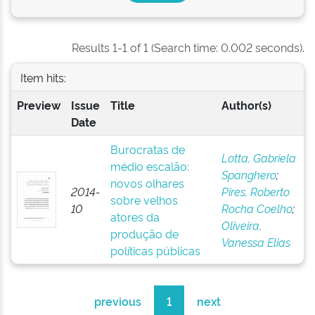
Results 1-1 of 1 (Search time: 0.002 seconds).
Item hits:
Preview
Issue
Title
Author(s)
Date
Burocratas de
Lotta, Gabriela
médio escalão:
Spanghero
;
novos olhares
2014-
Pires, Roberto
sobre velhos
10
Rocha Coelho
;
atores da
Oliveira,
produção de
Vanessa Elias
políticas públicas
previous
1
next