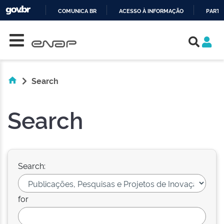
COMUNICA BR
ACESSO À INFORMAÇÃO
PARTI
Skip navigation
IR
PARA
O
CONTEÚDO
Search
Search
Search:
for