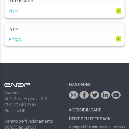
Date issued
2014
1
Type
Artigo
1
NAS REDES
Asa Sul
SPO Área Especial 2-A
CEP 70.610-900
ACESSIBILIDADE
Brasília/DF
DEIXE SEU FEEDBACK
Horário de funcionamento
Compartilhe conosco
se nossos
08h00 às 18h00