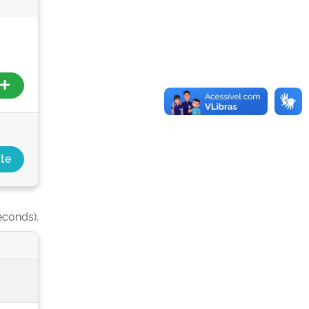
econds).