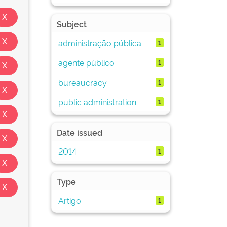
Subject
administração pública
1
agente público
1
bureaucracy
1
public administration
1
Date issued
2014
1
Type
Artigo
1