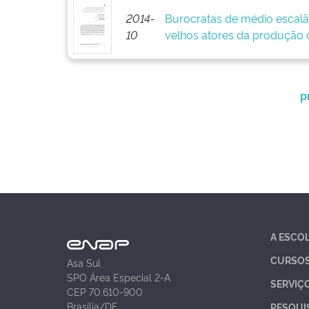
2014-
Burocratas de médio escalã
10
velhos atores da produção d
p
A ESCO
CURSO
Asa Sul
SPO Área Especial 2-A
SERVIÇ
CEP 70.610-900
Brasília/DF
PESQUI