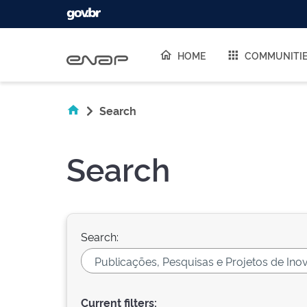
Skip navigation
HOME
COMMUNITI
Search
Search
Search:
Current filters: