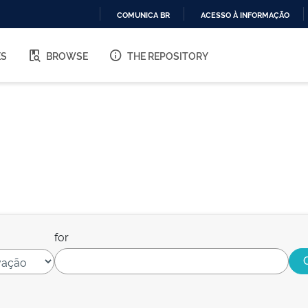
COMUNICA BR
ACESSO À INFORMAÇÃO
IR
PARA
ES
BROWSE
THE REPOSITORY
O
CONTEÚDO
for