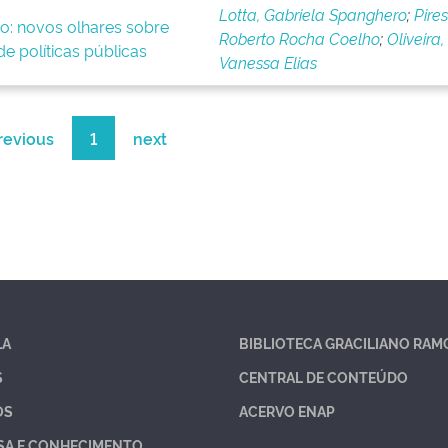
Lotta, Gabriela Spanghero
;
Pires
o: novos olhares sobre
Roberto Rocha Coelho
;
Oliveira,
e políticas públicas
Vanessa Elias
revious
1
next
LA
BIBLIOTECA GRACILIANO RAM
S
CENTRAL DE CONTEÚDO
OS
ACERVO ENAP
SA E CONHECIMENTO