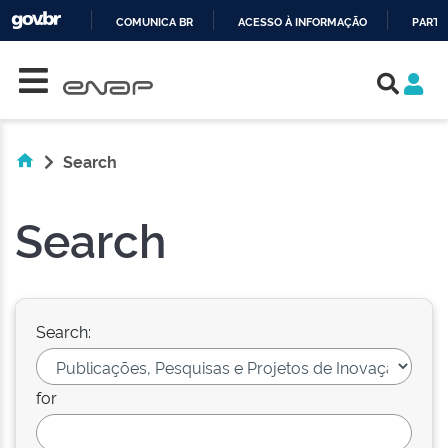
COMUNICA BR
ACESSO À INFORMAÇÃO
PARTI
Skip navigation
IR
PARA
O
CONTEÚDO
Search
Search
Search:
for