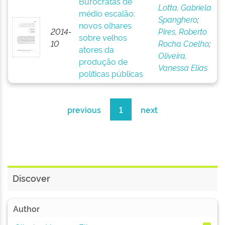
Burocratas de
Lotta, Gabriela
médio escalão:
Spanghero
;
novos olhares
2014-
Pires, Roberto
sobre velhos
10
Rocha Coelho
;
atores da
Oliveira,
produção de
Vanessa Elias
políticas públicas
previous
1
next
Discover
Author