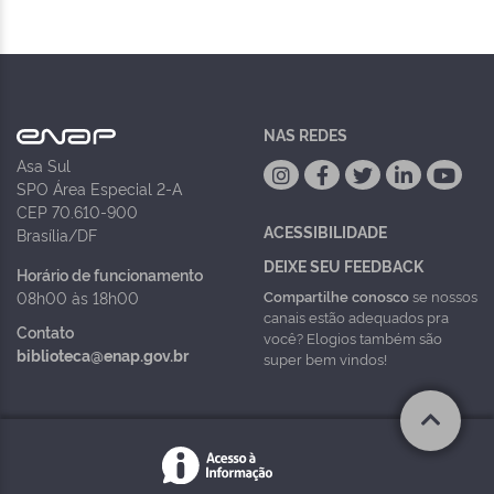
NAS REDES
Asa Sul
SPO Área Especial 2-A
CEP 70.610-900
ACESSIBILIDADE
Brasília/DF
DEIXE SEU FEEDBACK
Horário de funcionamento
Compartilhe conosco
se nossos
08h00 às 18h00
canais estão adequados pra
Contato
você? Elogios também são
biblioteca@enap.gov.br
super bem vindos!