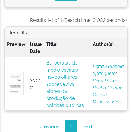
Results 1-1 of 1 (Search time: 0.002 seconds).
Item hits:
Preview
Issue
Title
Author(s)
Date
Burocratas de
Lotta, Gabriela
médio escalão:
Spanghero
;
novos olhares
2014-
Pires, Roberto
sobre velhos
10
Rocha Coelho
;
atores da
Oliveira,
produção de
Vanessa Elias
políticas públicas
previous
1
next