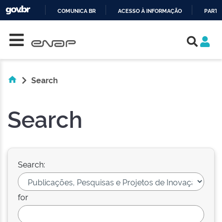
COMUNICA BR
ACESSO À INFORMAÇÃO
PARTI
Skip navigation
IR
PARA
O
CONTEÚDO
Search
Search
Search:
for