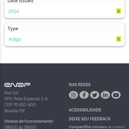
Date issued
2014
1
Type
Artigo
1
NAS REDES
Asa Sul
SPO Área Especial 2-A
CEP 70.610-900
ACESSIBILIDADE
Brasília/DF
DEIXE SEU FEEDBACK
Horário de funcionamento
Compartilhe conosco
se nossos
08h00 às 18h00