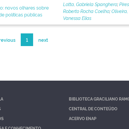
Lotta, Gabriela Spanghero
;
Pires
o: novos olhares sobre
Roberto Rocha Coelho
;
Oliveira,
e políticas públicas
Vanessa Elias
revious
1
next
LA
BIBLIOTECA GRACILIANO RAM
S
CENTRAL DE CONTEÚDO
OS
ACERVO ENAP
SA E CONHECIMENTO