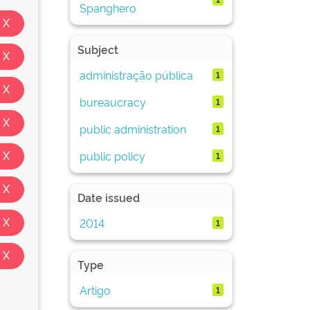
Spanghero
Subject
administração pública
1
bureaucracy
1
public administration
1
public policy
1
Date issued
2014
1
Type
Artigo
1