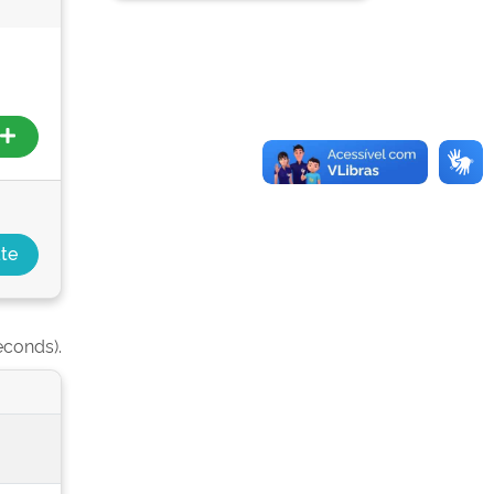
econds).