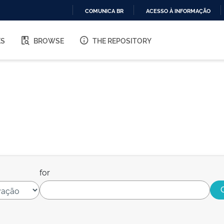
COMUNICA BR
ACESSO À INFORMAÇÃO
IR
PARA
ES
BROWSE
THE REPOSITORY
O
CONTEÚDO
for