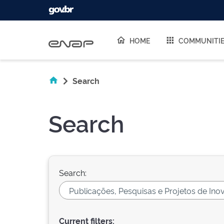
Skip navigation
HOME
COMMUNITI
Search
Search
Search:
Current filters: