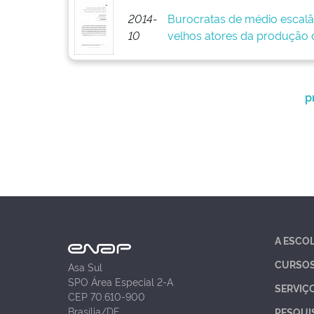
2014-
Burocratas de médio escalã
10
velhos atores da produção d
p
A ESCO
CURSO
Asa Sul
SPO Área Especial 2-A
SERVIÇ
CEP 70.610-900
Brasília/DF
PESQUI