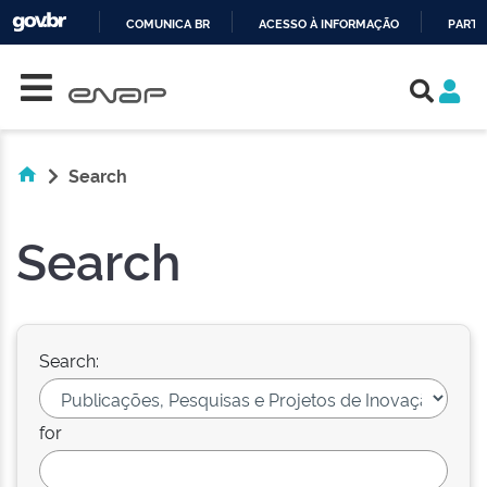
COMUNICA BR
ACESSO À INFORMAÇÃO
PARTI
Skip navigation
IR
PARA
O
CONTEÚDO
Search
Search
Search:
for