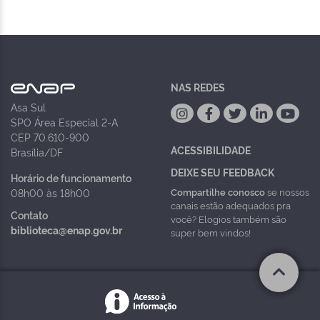
NAS REDES
Asa Sul
SPO Área Especial 2-A
CEP 70.610-900
ACESSIBILIDADE
Brasília/DF
DEIXE SEU FEEDBACK
Horário de funcionamento
Compartilhe conosco
se nossos
08h00 às 18h00
canais estão adequados pra
Contato
você? Elogios também são
biblioteca@enap.gov.br
super bem vindos!