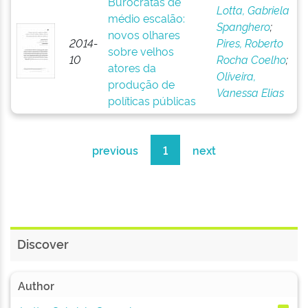
Burocratas de
Lotta, Gabriela
médio escalão:
Spanghero
;
novos olhares
2014-
Pires, Roberto
sobre velhos
10
Rocha Coelho
;
atores da
Oliveira,
produção de
Vanessa Elias
políticas públicas
previous
1
next
Discover
Author